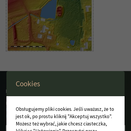
Cookies
KATALOG ZAMKÓW I DWORÓW OBRONNYCH ŚLĄSKA
Prace nad katalogiem są możliwe dzięki
finansowaniu z
Obsługujemy pliki cookies. Jeśli uważasz, że to
Narodowego Programu Rozwoju Humanistyki z modułu:
jest ok, po prostu kliknij "Akceptuj wszystko".
Dziedzictwo narodowe
, nr rej. NPRH/DN/SP/495215/2021/10.
Możesz też wybrać, jakie chcesz ciasteczka,
klikając "Ustawienia".
Przeczytaj naszą