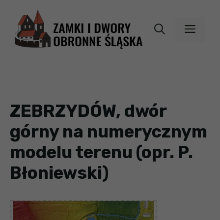
Przejdź
do
MEN
treści
ZEBRZYDÓW, dwór
górny na numerycznym
modelu terenu (opr. P.
Błoniewski)