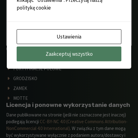
politykę cookie
Ustawienia
Obiekty wg funkcji
Zaakceptuj wszystko
DWÓR
FORTYFIKACJE POLOWE
GRODZISKO
ZAMEK
MOTTE
Licencja i ponowne wykorzystanie danych
Dane publikowane na stronie (jeśli nie zaznaczone jest inaczej)
podlegają licencji
CC-BY-NC 4.0 (Creative Commons Attribution-
NonCommercial 4.0 International)
. W związku z tym dane mogą
być wykorzystywane wyłącznie z podaniem autora/dostawcy i