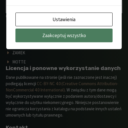
Obiekty wg funkcji
Ustawienia
DWÓR
FORTYFIKACJE POLOWE
Zaakceptuj wszystko
GRODZISKO
ZAMEK
MOTTE
Licencja i ponowne wykorzystanie danych
Dane publikowane na stronie (jeśli nie zaznaczone jest inaczej)
podlegają licencji
CC-BY-NC 4.0 (Creative Commons Attribution-
NonCommercial 4.0 International)
. W związku z tym dane mogą
być wykorzystywane wyłącznie z podaniem autora/dostawcy i
wyłącznie do użytku niekomercyjnego. Niniejsze postanowienie
nie ogranicza korzystania z katalogu na podstawie innych ustaleń
umownych lub tytułu prawnego.
Kontakt