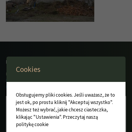
KATALOG ZAMKÓW I DWORÓW OBRONNYCH ŚLĄSKA
Cookies
Prace nad katalogiem są możliwe dzięki
finansowaniu z
Narodowego Programu Rozwoju Humanistyki z modułu:
Dziedzictwo narodowe
, nr rej. NPRH/DN/SP/495215/2021/10.
Obsługujemy pliki cookies. Jeśli uważasz, że to
jest ok, po prostu kliknij "Akceptuj wszystko".
Możesz też wybrać, jakie chcesz ciasteczka,
klikając "Ustawienia".
Przeczytaj naszą
politykę cookie