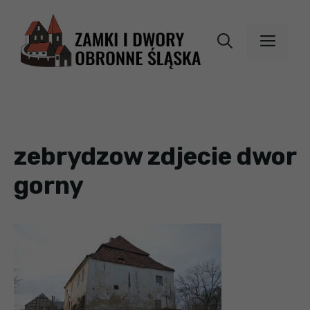
Przejdź
do
MEN
treści
zebrydzow zdjecie dwor
gorny