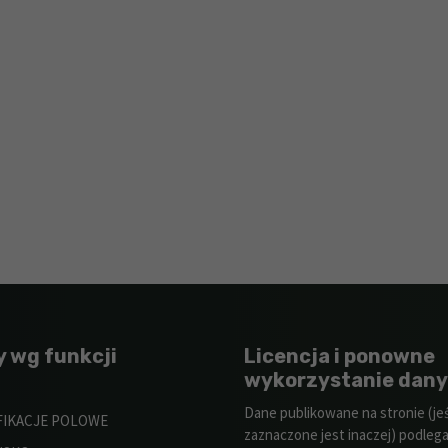
y wg funkcji
Licencja i ponowne
wykorzystanie dan
Dane publikowane na stronie (jeśl
FIKACJE POLOWE
zaznaczone jest inaczej) podlega