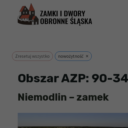
Przejdź
do
treści
×
Zresetuj wszystko
nowożytność
Obszar AZP:
90-3
Niemodlin – zamek