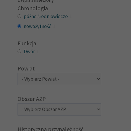
Chronologia
późne średniowiecze
1
nowożytność
1
Funkcja
Dwór
1
Powiat
Obszar AZP
Historyczna przynależność