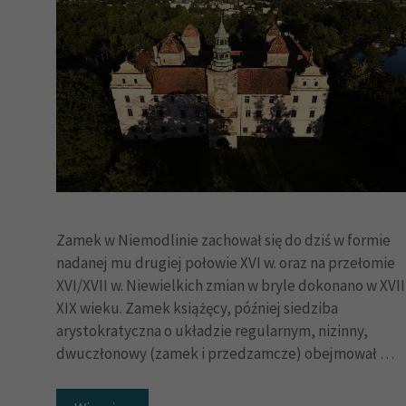
Zamek w Niemodlinie zachował się do dziś w formie
nadanej mu drugiej połowie XVI w. oraz na przełomie
XVI/XVII w. Niewielkich zmian w bryle dokonano w XVIII
XIX wieku. Zamek książęcy, później siedziba
arystokratyczna o układzie regularnym, nizinny,
dwuczłonowy (zamek i przedzamcze) obejmował …