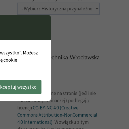
j wszystko". Możesz
kę cookie
kceptuj wszystko
Dane publikowane na stronie (jeśli nie
zaznaczone jest inaczej) podlegają
licencji
CC-BY-NC 4.0 (Creative
Commons Attribution-NonCommercial
4.0 International)
. W związku z tym