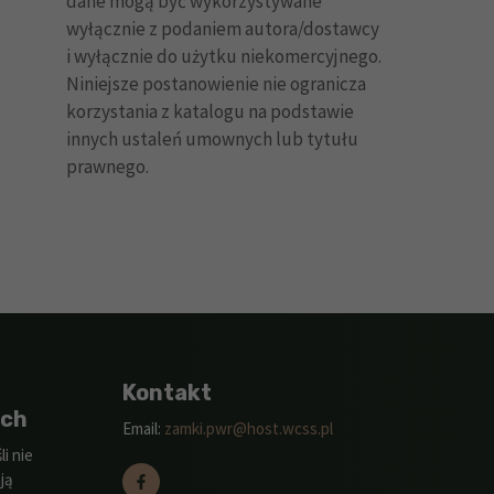
dane mogą być wykorzystywane
wyłącznie z podaniem autora/dostawcy
i wyłącznie do użytku niekomercyjnego.
Niniejsze postanowienie nie ogranicza
korzystania z katalogu na podstawie
innych ustaleń umownych lub tytułu
prawnego.
Kontakt
ych
Email:
zamki.pwr@host.wcss.pl
i nie
ją