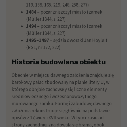
119, 138, 165, 219, 246, 258, 277)
1484
– pożar zniszczył miasto i zamek
(Müller 1844, s. 227)
1494
– pożar zniszczył miasto i zamek
(Müller 1844, s. 227)
1495–1497
– sędzia dworski Jan Hoyleit
(RSL, nr 172, 222)
Historia budowlana obiektu
Obecnie w miejscu dawnego założenia znajduje się
barokowy pałac zbudowany na planie litery U, w
którego obrębie zachowały się liczne elementy
średniowiecznego i wczesnonowożytnego
murowanego zamku. Formę i zabudowę dawnego
założenia rekonstruuje się głównie na podstawie
opisów z 1 ćwierci XVII wieku. W tym czasie od
strony zachodniej znajdowała się brama, obok