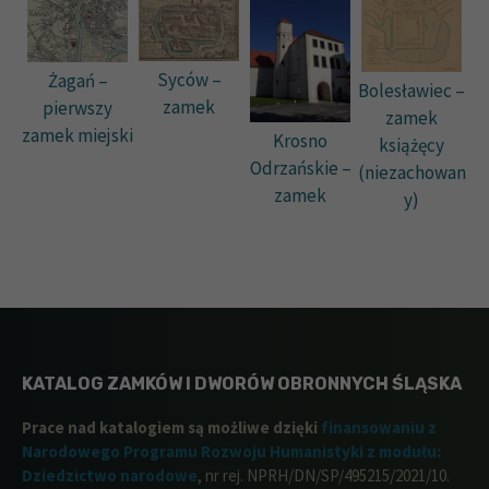
Syców –
Żagań –
Bolesławiec –
zamek
pierwszy
zamek
zamek miejski
Krosno
książęcy
Odrzańskie –
(niezachowan
zamek
y)
KATALOG ZAMKÓW I DWORÓW OBRONNYCH ŚLĄSKA
Prace nad katalogiem są możliwe dzięki
finansowaniu z
Narodowego Programu Rozwoju Humanistyki z modułu:
Dziedzictwo narodowe
, nr rej. NPRH/DN/SP/495215/2021/10.