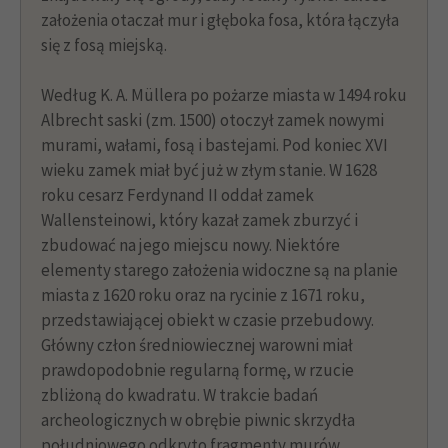
założenia otaczał mur i głęboka fosa, która łączyła
się z fosą miejską.
Według K. A. Müllera po pożarze miasta w 1494 roku
Albrecht saski (zm. 1500) otoczył zamek nowymi
murami, wałami, fosą i bastejami. Pod koniec XVI
wieku zamek miał być już w złym stanie. W 1628
roku cesarz Ferdynand II oddał zamek
Wallensteinowi, który kazał zamek zburzyć i
zbudować na jego miejscu nowy. Niektóre
elementy starego założenia widoczne są na planie
miasta z 1620 roku oraz na rycinie z 1671 roku,
przedstawiającej obiekt w czasie przebudowy.
Główny człon średniowiecznej warowni miał
prawdopodobnie regularną formę, w rzucie
zbliżoną do kwadratu. W trakcie badań
archeologicznych w obrębie piwnic skrzydła
południowego odkryto fragmenty murów