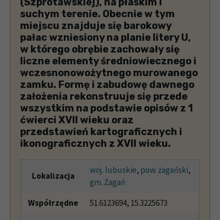
(Szprotawskiej), na płaskim i
suchym terenie. Obecnie w tym
miejscu znajduje się barokowy
pałac wzniesiony na planie litery U,
w którego obrębie zachowały się
liczne elementy średniowiecznego i
wczesnonowożytnego murowanego
zamku. Formę i zabudowę dawnego
założenia rekonstruuje się przede
wszystkim na podstawie opisów z 1
ćwierci XVII wieku oraz
przedstawień kartograficznych i
ikonograficznych z XVII wieku.
woj. lubuskie
,
pow. żagański
,
Lokalizacja
gm. Żagań
Współrzędne
51.6123694, 15.3225673