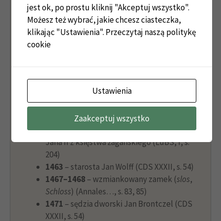
s. 50)
jest ok, po prostu kliknij "Akceptuj wszystko".
1443–1449
– sędzia dworski Paweł
Możesz też wybrać, jakie chcesz ciasteczka,
Weynrich (CDS XXXII, s. 50–51; RSL, nr 284)
klikając "Ustawienia".
Przeczytaj naszą politykę
1448
– ołtarz kaplicy zamkowej (
capella
cookie
castri Zaganem
) (AA, II b, k. 16)
1450–1460
– sędzia dworski Krzysztof von
Knobelsdorf (CDS XXXII, s. 51–53;
Ustawienia
Knobelsdorf 1936, s. 7)
1458
– sędzia dworski Piotr von Promnitz
(RSL, nr 212a)
Zaakceptuj wszystko
1461
– Jerzy z Podiebradów zhołdował
Jana II z księstwa żagańskiego (LuBS, I, s.
204)
1463
– starosta Jan Wolff (CDS XXXII, s. 54)
1467–1468
– wzmiankowany zamek (
slos
,
Schloss
) (Annales…, s. 83, 85)
1471
– sędzia dworski Jan Brontczel (CDS
XXXII, s. 54)