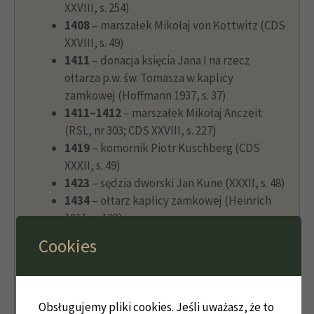
XXVIII, s. 254)
1408
– marszałek Mikołaj von Kottwitz (CDS
XXVIII, s. 49)
1411
– donacja księcia Jana I na rzecz
ołtarza p.w. św. Tomasza w kaplicy
zamkowej (Hoffmann 1937, s. 37)
1411–1412
– marszałek Mikołaj Anczeit
(RSL, nr 303; CDS XXVIII, s. 227)
1419
– komornik Piotr Kuschberg (CDS
XXXII, s. 49)
1423
– sędzia dworski Jan Kune (XXXII, s. 48)
1434
– ołtarz kaplicy zamkowej (Heinrich
1911, s. 108)
1439
– marszałek Krzysztof von
Cookies
Knobelsdorf (CDS XXXII, s. 49)
1439–1446
– starosta Ludwik von Nostitz
(CDS XXXII, s. 49; RSL, nr 284)
1443
– starosta Mateusz Unruh (CDS XXXII,
Obsługujemy pliki cookies. Jeśli uważasz, że to