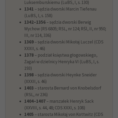
Luksemburskiemu (LuBS, I, s. 130)
1341
– sędzia dworski Marcin Tiefenau
(LuBS, I, s. 158)
1342–1356
– sędzia dworski Berwig
Wychow (RS 6805; RSL, nr 124; RŚl, II, nr 950;
III, nr 114, 336)
1369
– sędzia dworski Mikołaj Luczel (CDS
XXXII, s. 46)
1378
– podział księstwa głogowskiego,
Żagań w dzielnicy Henryka VI (LuBS, I, s.
193)
1398
– sędzia dworski Heynke Sneider
(XXXII, s. 46)
1403
– starosta Bernard von Knobelsdorf
(RSL, nr 236)
1404–1407
– marszałek Henryk Sack
(XXVIII, s. 44, 48; CDS XXXI, s. 108)
1405
– starosta Mikołaj von Kottwitz (CDS