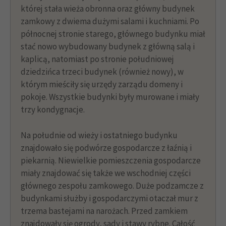
której stała wieża obronna oraz główny budynek
zamkowy z dwiema dużymi salami i kuchniami. Po
północnej stronie starego, głównego budynku miał
stać nowo wybudowany budynek z główną salą i
kaplicą, natomiast po stronie południowej
dziedzińca trzeci budynek (również nowy), w
którym mieściły się urzędy zarządu domeny i
pokoje. Wszystkie budynki były murowane i miały
trzy kondygnacje.
Na południe od wieży i ostatniego budynku
znajdowało się podwórze gospodarcze z łaźnią i
piekarnią. Niewielkie pomieszczenia gospodarcze
miały znajdować się także we wschodniej części
głównego zespołu zamkowego. Duże podzamcze z
budynkami służby i gospodarczymi otaczał mur z
trzema bastejami na narożach. Przed zamkiem
znajdowały się ogrody, sady i stawy rybne. Całość