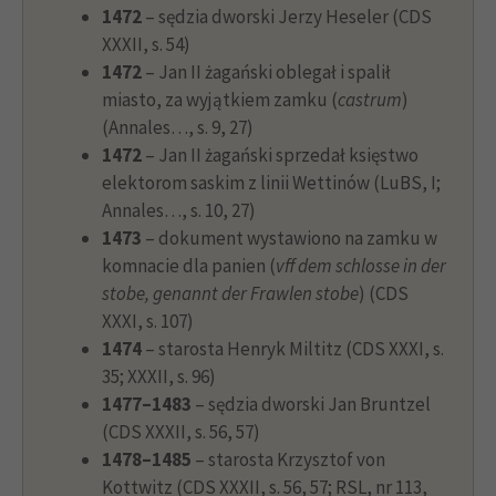
1472
– sędzia dworski Jerzy Heseler (CDS
XXXII, s. 54)
1472
– Jan II żagański oblegał i spalił
miasto, za wyjątkiem zamku (
castrum
)
(Annales…, s. 9, 27)
1472
– Jan II żagański sprzedał księstwo
elektorom saskim z linii Wettinów (LuBS, I;
Annales…, s. 10, 27)
1473
– dokument wystawiono na zamku w
komnacie dla panien (
vff dem schlosse in der
stobe, genannt der Frawlen stobe
) (CDS
XXXI, s. 107)
1474
– starosta Henryk Miltitz (CDS XXXI, s.
35; XXXII, s. 96)
1477–1483
– sędzia dworski Jan Bruntzel
(CDS XXXII, s. 56, 57)
1478–1485
– starosta Krzysztof von
Kottwitz (CDS XXXII, s. 56, 57; RSL, nr 113,