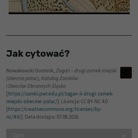
Jak cytować?
Nowakowski Dominik,
Żagań
– drugi zamek miejski
(obecnie pałac)
,
Katalog Zamków
i Dworów Obronnych Śląska
[
https://zamki.pwr.edu.pl/zagan-ii-drugi-zamek-
miejski-obecnie-palac/
]. Licencja: CC BY-NC 4.0
[
https://creativecommons.org/licenses/by-
nc/4.0/
]. Data dostępu: 07.08.2026.
Opis