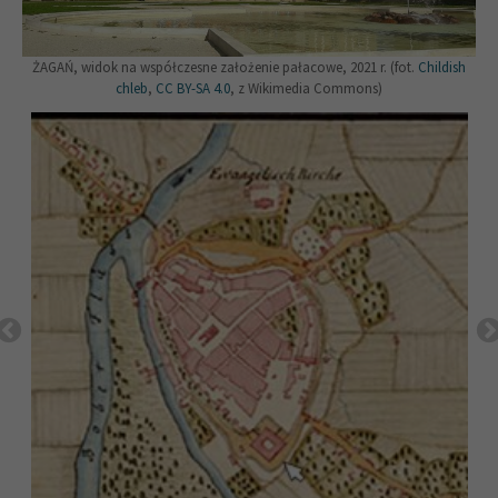
ŻAGAŃ, widok na współczesne założenie pałacowe, 2021 r. (fot.
Childish
chleb
,
CC BY-SA 4.0
, z Wikimedia Commons)