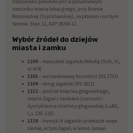
Stanowisko położone jest w południowym
narożniku miasta lokacyjnego, przy Bramie
Bożnowskiej (Szprotawskiej), na płaskim i suchym
terenie. Stan. 11, AZP 28/69-12.
Wybór źródeł do dziejów
miasta i zamku
1299
– marszałek żagański Mikołaj (SUb, VI,
nr 474)
1303
– wzmiankowany burmistrz (RS 2753)
1304
– okręg żagański (RS 2811)
1312
– podział księstwa głogowskiego,
miasto Żagań z zamkiem (
castrum
) i
dystryktem w dzielnicy głogowskiej (LuBS,
I, s. 120–125)
1329
– Henryk IV żagański przekazał swoje
ziemie, w tym Żagań, w lenno Janowi