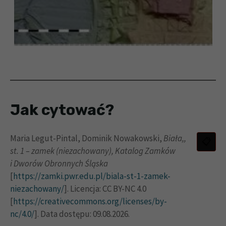
Jak cytować?
Maria Legut-Pintal, Dominik Nowakowski,
Biała,,
st. 1 – zamek (niezachowany),
Katalog Zamków
i Dworów Obronnych Śląska
[
https://zamki.pwr.edu.pl/biala-st-1-zamek-
niezachowany/
]. Licencja: CC BY-NC 4.0
[
https://creativecommons.org/licenses/by-
nc/4.0/
]. Data dostępu: 09.08.2026.