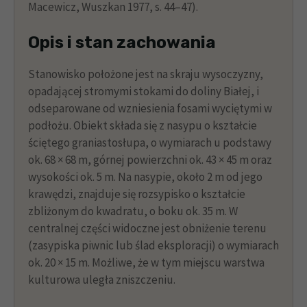
Macewicz, Wuszkan 1977, s. 44–47).
Opis i stan zachowania
Stanowisko położone jest na skraju wysoczyzny,
opadającej stromymi stokami do doliny Białej, i
odseparowane od wzniesienia fosami wyciętymi w
podłożu. Obiekt składa się z nasypu o kształcie
ściętego graniastosłupa, o wymiarach u podstawy
ok. 68 × 68 m, górnej powierzchni ok. 43 × 45 m oraz
wysokości ok. 5 m. Na nasypie, około 2 m od jego
krawędzi, znajduje się rozsypisko o kształcie
zbliżonym do kwadratu, o boku ok. 35 m. W
centralnej części widoczne jest obniżenie terenu
(zasypiska piwnic lub ślad eksploracji) o wymiarach
ok. 20 × 15 m. Możliwe, że w tym miejscu warstwa
kulturowa uległa zniszczeniu.