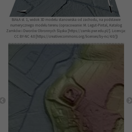
BIAŁA st. 1, widok 3D modelu stanowiska od zachodu, na podstawie
numerycznego modelu terenu (opracowanie: M. Legut-Pintal, Katalog
Zamków i Dworów Obronnych Śląska [https://zamki.pwr.edu.pl/]. Licencja:
CC BY-NC 4.0 [https://creativecommons.org/licenses/by-nc/4.0/])