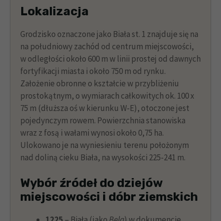
Lokalizacja
Grodzisko oznaczone jako Biała st. 1 znajduje się na
na południowy zachód od centrum miejscowości,
w odległości około 600 m w linii prostej od dawnych
fortyfikacji miasta i około 750 m od rynku.
Założenie obronne o kształcie w przybliżeniu
prostokątnym, o wymiarach całkowitych ok. 100 x
75 m (dłuższa oś w kierunku W-E), otoczone jest
pojedynczym rowem. Powierzchnia stanowiska
wraz z fosą i wałami wynosi około 0,75 ha.
Ulokowano je na wyniesieniu terenu położonym
nad doliną cieku Biała, na wysokości 225-241 m.
Wybór źródeł do dziejów
miejscowości i dóbr ziemskich
1225
– Biała (jako
Bela
) w dokumencie