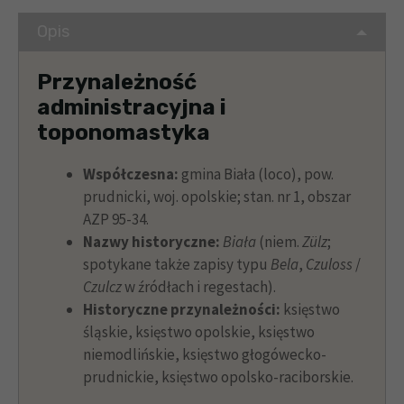
Opis
Przynależność
administracyjna i
toponomastyka
Współczesna:
gmina Biała (loco), pow.
prudnicki, woj. opolskie; stan. nr 1, obszar
AZP 95-34.
Nazwy historyczne:
Biała
(niem.
Zülz
;
spotykane także zapisy typu
Bela
,
Czuloss
/
Czulcz
w źródłach i regestach).
Historyczne przynależności:
księstwo
śląskie, księstwo opolskie, księstwo
niemodlińskie, księstwo głogówecko-
prudnickie, księstwo opolsko-raciborskie.