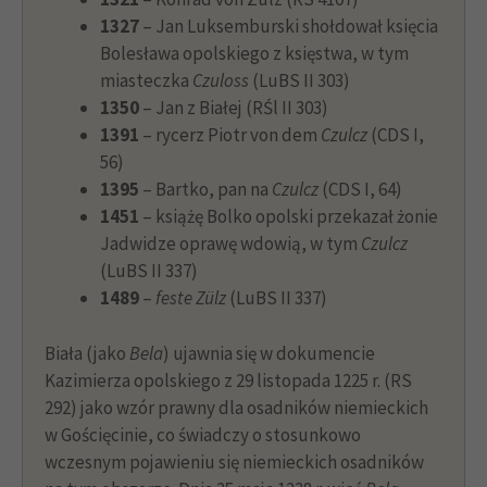
1327
– Jan Luksemburski shołdował księcia
Bolesława opolskiego z księstwa, w tym
miasteczka
Czuloss
(LuBS II 303)
1350
– Jan z Białej (RŚl II 303)
1391
– rycerz Piotr von dem
Czulcz
(CDS I,
56)
1395
– Bartko, pan na
Czulcz
(CDS I, 64)
1451
– książę Bolko opolski przekazał żonie
Jadwidze oprawę wdowią, w tym
Czulcz
(LuBS II 337)
1489
–
feste Zülz
(LuBS II 337)
Biała (jako
Bela
) ujawnia się w dokumencie
Kazimierza opolskiego z 29 listopada 1225 r. (RS
292) jako wzór prawny dla osadników niemieckich
w Gościęcinie, co świadczy o stosunkowo
wczesnym pojawieniu się niemieckich osadników