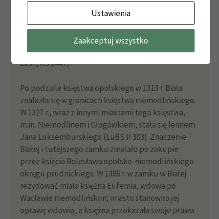
niewielkiego okręgu administracyjnego (LF). Już w
Ustawienia
drugiej połowie XIII w. musiał funkcjonować w
Białej zamek książęcy, o czym świadczą znani z
przekazów źródłowych kasztelanowie: Świętopełk
Zaakceptuj wszystko
(SUb IV 308), Henryk (SUb V 247) oraz Tomasz (RS
2297, RS 2447).
Po podziale księstwa opolskiego w 1313 r. Biała
znalazła się w granicach księstwa niemodlińskiego.
W 1327 r., wraz z innymi miastami tego księstwa,
m.in. Niemodlinem i Głogówkiem, stała się lennem
Jana Luksemburskiego (LuBS II 303). Znaczenie
Białej i tutejszego zamku zmalało po zakupie
przez księcia Bolesława opolsko-niemodlińskiego
okręgu prudnickiego. W 1386 r. w zamku w Białej
rezydować miała księżna Eufemia, wdowa po
Wacławie niemodlińskim; miasto stanowiło jej
oprawę wdowią, a księżna przekazała swoje prawa