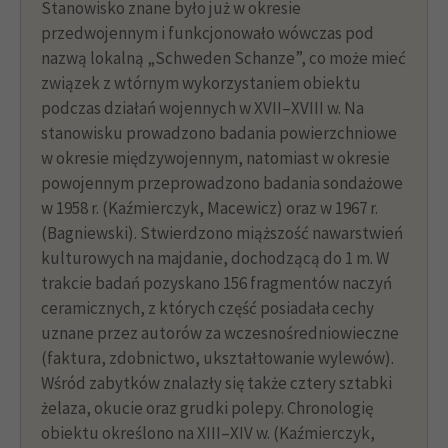
Stanowisko znane było już w okresie
przedwojennym i funkcjonowało wówczas pod
nazwą lokalną „Schweden Schanze”, co może mieć
związek z wtórnym wykorzystaniem obiektu
podczas działań wojennych w XVII–XVIII w. Na
stanowisku prowadzono badania powierzchniowe
w okresie międzywojennym, natomiast w okresie
powojennym przeprowadzono badania sondażowe
w 1958 r. (Kaźmierczyk, Macewicz) oraz w 1967 r.
(Bagniewski). Stwierdzono miąższość nawarstwień
kulturowych na majdanie, dochodzącą do 1 m. W
trakcie badań pozyskano 156 fragmentów naczyń
ceramicznych, z których część posiadała cechy
uznane przez autorów za wczesnośredniowieczne
(faktura, zdobnictwo, ukształtowanie wylewów).
Wśród zabytków znalazły się także cztery sztabki
żelaza, okucie oraz grudki polepy. Chronologię
obiektu określono na XIII–XIV w. (Kaźmierczyk,