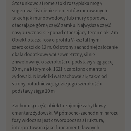
Stosunkowo strome stoki rozsypiska mogą
sugerować istnienie elementów murowanych,
takich jak mur obwodowy lub mury oporowe,
otaczające górną część zamku. Najwyższa część
nasypu wznosi się ponad otaczający teren o ok. 2 m.
Obiekt otacza fosa o profilu V-kształtnym i
szerokości do 12 m. Od strony zachodniej założenie
okala dodatkowy wał zewnętrzny, silnie
zniwelowany, o szerokości u podstawy sięgającej
30 m, na którym ok. 1621 r. założono cmentarz
żydowski. Niewielki wał zachował się także od
strony południowej, gdzie jego szerokość u
podstawy sięga 10 m.
Zachodnią część obiektu zajmuje zabytkowy
cmentarz żydowski. W północno-zachodnim narożu
fosy widoczna jest czworoboczna struktura,
interpretowana jako fundament dawnych