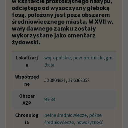
w kształcie prostokątnego nasypu,
odciętego od wysoczyzny głęboką
fosą, położony jest poza obszarem
średniowiecznego miasta. W XVII w.
wały dawnego zamku zostały
wykorzystane jako cmentarz
żydowski.
Lokalizacj
woj. opolskie
,
pow. prudnicki
,
gm.
a
Biała
Współrzęd
50.3804921, 17.6362352
ne
Obszar
95-34
AZP
Chronolog
pełne średniowiecze
,
późne
ia
średniowiecze
,
nowożytność