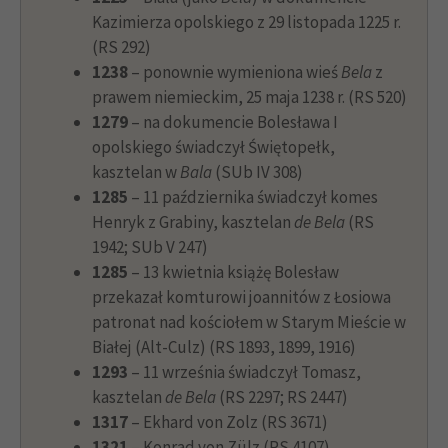
Kazimierza opolskiego z 29 listopada 1225 r.
(RS 292)
1238
– ponownie wymieniona wieś
Bela
z
prawem niemieckim, 25 maja 1238 r. (RS 520)
1279
– na dokumencie Bolesława I
opolskiego świadczył Świętopełk,
kasztelan w
Bala
(SUb IV 308)
1285
– 11 października świadczył komes
Henryk z Grabiny, kasztelan
de Bela
(RS
1942; SUb V 247)
1285
– 13 kwietnia książę Bolesław
przekazał komturowi joannitów z Łosiowa
patronat nad kościołem w Starym Mieście w
Białej (Alt-Culz) (RS 1893, 1899, 1916)
1293
– 11 września świadczył Tomasz,
kasztelan
de Bela
(RS 2297; RS 2447)
1317
– Ekhard von Zolz (RS 3671)
1321
– Konrad von Zülz (RS 4107)