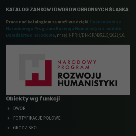
KATALOG ZAMKÓW I DWORÓW OBRONNYCH ŚLĄSKA
Prace nad katalogiem są możliwe dzięki
finansowaniu z
Narodowego Programu Rozwoju Humanistyki z modułu:
Dziedzictwo narodowe
, nr rej. NPRH/DN/SP/495215/2021/10.
Obiekty wg funkcji
DWÓR
FORTYFIKACJE POLOWE
GRODZISKO