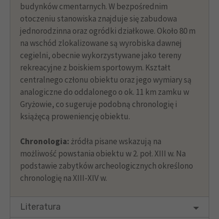
budynków cmentarnych. W bezpośrednim
otoczeniu stanowiska znajduje się zabudowa
jednorodzinna oraz ogródki działkowe. Około 80 m
na wschód zlokalizowane są wyrobiska dawnej
cegielni, obecnie wykorzystywane jako tereny
rekreacyjne z boiskiem sportowym. Kształt
centralnego członu obiektu oraz jego wymiary są
analogiczne do oddalonego o ok. 11 km zamku w
Gryżowie, co sugeruje podobną chronologię i
książęcą proweniencję obiektu.
Chronologia:
żródła pisane wskazują na
możliwość powstania obiektu w 2. poł. XIII w. Na
podstawie zabytków archeologicznych określono
chronologię na XIII-XIV w.
Literatura