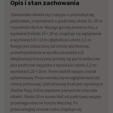
Opis i stan zachowania
Stanowisko składa się z nasypu o prostokątnej
podstawie, o wymiarach u podstawy około 32–35 m
i wysokości do 6 m. Na jego górnej powierzchni, o
wymiarach około 15 × 20 m, znajduje się wgłębienie
o wymiarach 9 × 12 m i głębokości około 1,5 m.
Nasyp jest zniszczony od strony wschodniej,
prawdopodobnie w wyniku osuwiska lub
eksploatacji kruszywa; poniżej tej partii widoczne
jest podłużne usypisko o wysokości około 1,5 m i
wymiarach 20 × 10 m. Teren wokół nasypu został
splantowany. Poza nieznacznymi wgłębieniami od
strony północnej i południowej brak jest wyraźnych
śladów fosy, która zapewne pierwotnie otaczała
obiekt. Około 20 m na wschód od podstawy nasypu
przebiega obecne koryto Mesznej. Po
przeciwległej stronie cieku znajduje się