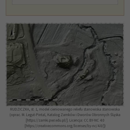
RUDZICZKA, st. 1, model cieniowanego reliefu stanowiska stanowiska
(oprac. M. Legut-Pintal, Katalog Zamków i Dworów Obronnych Śląska
[https://zamki.pwr.edu.pl/]. Licencja: CC BY-NC 4.0
[https://creativecommons.org/licenses/by-nc/4.0/])