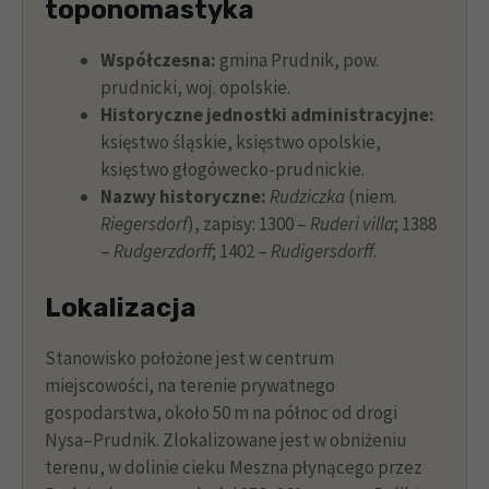
toponomastyka
Współczesna:
gmina Prudnik, pow.
prudnicki, woj. opolskie.
Historyczne jednostki administracyjne:
księstwo śląskie, księstwo opolskie,
księstwo głogówecko-prudnickie.
Nazwy historyczne:
Rudziczka
(niem.
Riegersdorf
), zapisy: 1300 –
Ruderi villa
; 1388
–
Rudgerzdorff
; 1402 –
Rudigersdorff
.
Lokalizacja
Stanowisko położone jest w centrum
miejscowości, na terenie prywatnego
gospodarstwa, około 50 m na północ od drogi
Nysa–Prudnik. Zlokalizowane jest w obniżeniu
terenu, w dolinie cieku Meszna płynącego przez