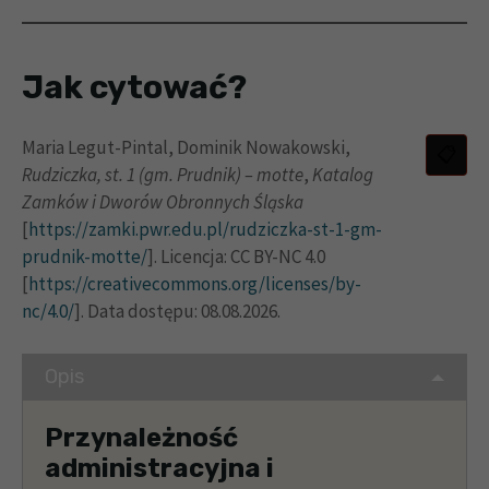
Jak cytować?
Maria Legut-Pintal, Dominik Nowakowski,
Rudziczka, st. 1 (gm. Prudnik) – motte
,
Katalog
Zamków i Dworów Obronnych Śląska
[
https://zamki.pwr.edu.pl/rudziczka-st-1-gm-
prudnik-motte/
]. Licencja: CC BY-NC 4.0
[
https://creativecommons.org/licenses/by-
nc/4.0/
]. Data dostępu: 08.08.2026.
Opis
Przynależność
administracyjna i