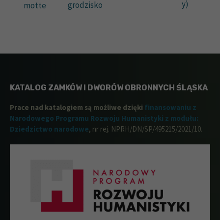
y)
grodzisko
motte
KATALOG ZAMKÓW I DWORÓW OBRONNYCH ŚLĄSKA
Prace nad katalogiem są możliwe dzięki
finansowaniu z
Narodowego Programu Rozwoju Humanistyki z modułu:
Dziedzictwo narodowe
, nr rej. NPRH/DN/SP/495215/2021/10.