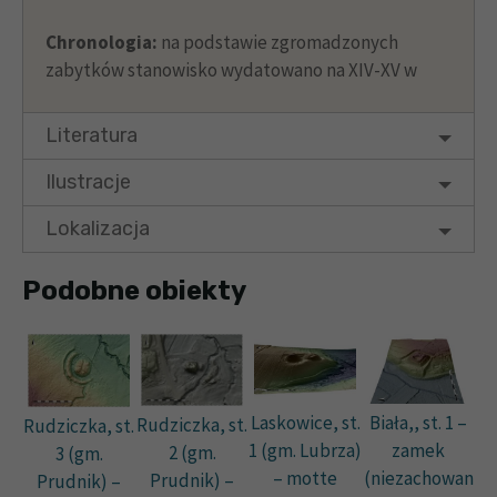
Chronologia:
na podstawie zgromadzonych
zabytków stanowisko wydatowano na XIV-XV w
Literatura
Ilustracje
Lokalizacja
Podobne obiekty
Laskowice, st.
Biała,, st. 1 –
Rudziczka, st.
Rudziczka, st.
1 (gm. Lubrza)
zamek
2 (gm.
3 (gm.
– motte
(niezachowan
Prudnik) –
Prudnik) –