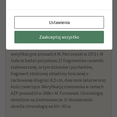
1527
– w Rudziczce siedzieli Jerzy i Piotr
Beessowie z Myszowic (CDS XXXIII, 29, 33,
38)
Ustawienia
Historia badań
Zaakceptuj wszystko
Stanowisko znane było już w okresie
przedwojennym. W okresie powojennym badania
weryfikacyjne prowadził M. Parczewski w 1972 r. W
trakcie badań pozyskano 27 fragmentów ceramiki
stalowoszarej, w tym dzbanów i pucharków,
fragment zdobionej okładziny kościanej o
zachowanej długości 8,5 cm, dwa noże żelazne oraz
kości zwierzęce. Weryfikację stanowiska w ramach
AZP prowadził w 2006 r. M. Furmanek. Chronologię
określono na średniowiecze. D. Nowakowski
określa chronologię na XIV–XV w.