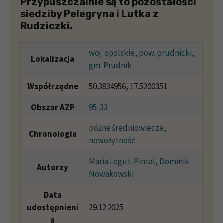
Przypuszczalnie są to pozostałości
siedziby Pelegryna i Lutka z
Rudziczki.
woj. opolskie
,
pow. prudnicki
,
Lokalizacja
gm. Prudnik
Współrzędne
50.3834956, 17.5200351
Obszar AZP
95-33
późne średniowiecze
,
Chronologia
nowożytność
Maria Legut-Pintal
,
Dominik
Autorzy
Nowakowski
Data
udostępnieni
29.12.2025
a