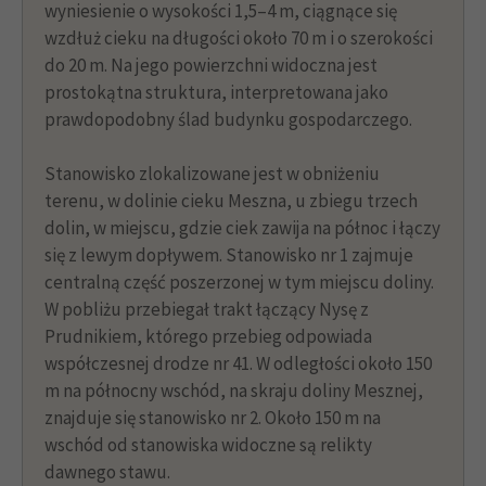
wyniesienie o wysokości 1,5–4 m, ciągnące się
wzdłuż cieku na długości około 70 m i o szerokości
do 20 m. Na jego powierzchni widoczna jest
prostokątna struktura, interpretowana jako
prawdopodobny ślad budynku gospodarczego.
Stanowisko zlokalizowane jest w obniżeniu
terenu, w dolinie cieku Meszna, u zbiegu trzech
dolin, w miejscu, gdzie ciek zawija na północ i łączy
się z lewym dopływem. Stanowisko nr 1 zajmuje
centralną część poszerzonej w tym miejscu doliny.
W pobliżu przebiegał trakt łączący Nysę z
Prudnikiem, którego przebieg odpowiada
współczesnej drodze nr 41. W odległości około 150
m na północny wschód, na skraju doliny Mesznej,
znajduje się stanowisko nr 2. Około 150 m na
wschód od stanowiska widoczne są relikty
dawnego stawu.