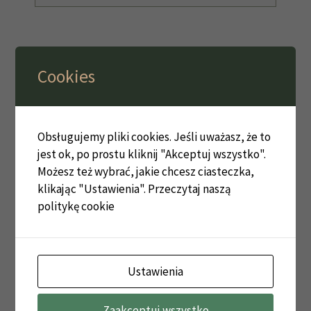
Cookies
Chronologia
późne średniowiecze
2
Obsługujemy pliki cookies. Jeśli uważasz, że to
jest ok, po prostu kliknij "Akceptuj wszystko".
Funkcja
Możesz też wybrać, jakie chcesz ciasteczka,
Motte
1
klikając "Ustawienia".
Przeczytaj naszą
politykę cookie
Wieża
1
Zamek
1
Ustawienia
Powiat
Zaakceptuj wszystko