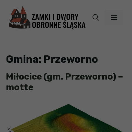
Przejdź
do
MEN
treści
Gmina:
Przeworno
Miłocice (gm. Przeworno) –
motte