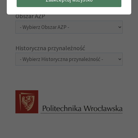
Obszar AZP
Historyczna przynależność