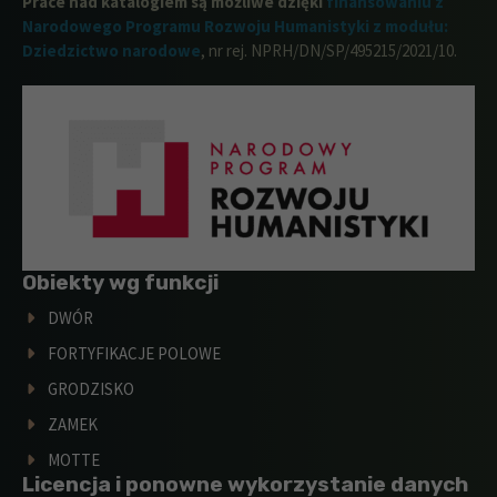
Prace nad katalogiem są możliwe dzięki
finansowaniu z
Narodowego Programu Rozwoju Humanistyki z modułu:
Dziedzictwo narodowe
, nr rej. NPRH/DN/SP/495215/2021/10.
Obiekty wg funkcji
DWÓR
FORTYFIKACJE POLOWE
GRODZISKO
ZAMEK
MOTTE
Licencja i ponowne wykorzystanie danych