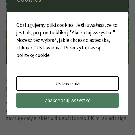
Obsługujemy pliki cookies. Jeśli uważasz, że to
jest ok, po prostu kliknij "Akceptuj wszystko".
Możesz też wybrać, jakie chcesz ciasteczka,
klikając "Ustawienia".
Przeczytaj naszą
politykę cookie
Ruiny zamku Nowy Dwór znajdują się obecnie w
Ustawienia
granicach Wałbrzycha, w dzielnicy Podgórze (dawniej
Podzamcze – Dittersbach). Jest to zamek górski
Zaakceptuj wszystko
wzniesiony na dość regularnym, dwuczłonowym planie
dostosowanym do konfiguracji wzgórza. Warownia
zajmuje cały grzbiet o długości około 140 m i składa się z
…