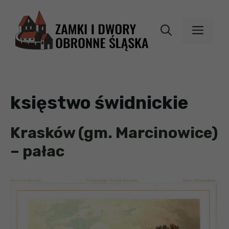
Przejdź
do
MEN
treści
księstwo świdnickie
Krasków (gm. Marcinowice)
– pałac