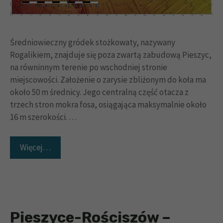
Średniowieczny gródek stożkowaty, nazywany
Rogalikiem, znajduje się poza zwartą zabudową Pieszyc,
na równinnym terenie po wschodniej stronie
miejscowości. Założenie o zarysie zbliżonym do koła ma
około 50 m średnicy. Jego centralną część otacza z
trzech stron mokra fosa, osiągająca maksymalnie około
16 m szerokości. …
Więcej…
Pieszyce-Rościszów –