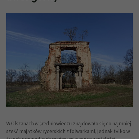
W Olszanach w średniowieczu znajdowało się co najmniej
sześć majątków rycerskich z folwarkami, jednak tylko w