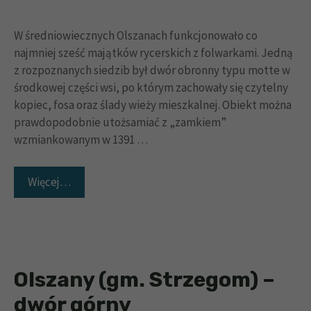
W średniowiecznych Olszanach funkcjonowało co
najmniej sześć majątków rycerskich z folwarkami. Jedną
z rozpoznanych siedzib był dwór obronny typu motte w
środkowej części wsi, po którym zachowały się czytelny
kopiec, fosa oraz ślady wieży mieszkalnej. Obiekt można
prawdopodobnie utożsamiać z „zamkiem”
wzmiankowanym w 1391 …
Więcej…
Olszany (gm. Strzegom) –
dwór górny