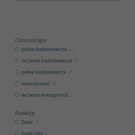
Chronologia
późne średniowiecze
62
wczesne średniowiecze
4
pełne średniowiecze
29
nowożytność
46
wczesna nowożytność
3
Funkcja
Dwór
35
Grodzisko
4