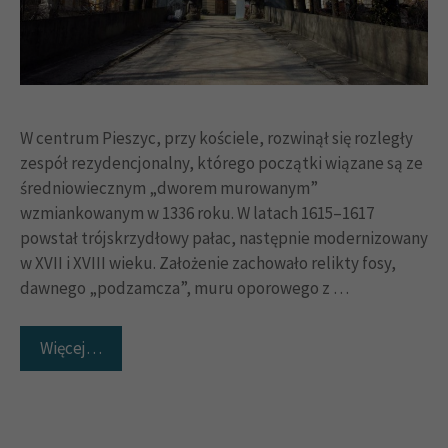
W centrum Pieszyc, przy kościele, rozwinął się rozległy
zespół rezydencjonalny, którego początki wiązane są ze
średniowiecznym „dworem murowanym”
wzmiankowanym w 1336 roku. W latach 1615–1617
powstał trójskrzydłowy pałac, następnie modernizowany
w XVII i XVIII wieku. Założenie zachowało relikty fosy,
dawnego „podzamcza”, muru oporowego z …
Więcej…