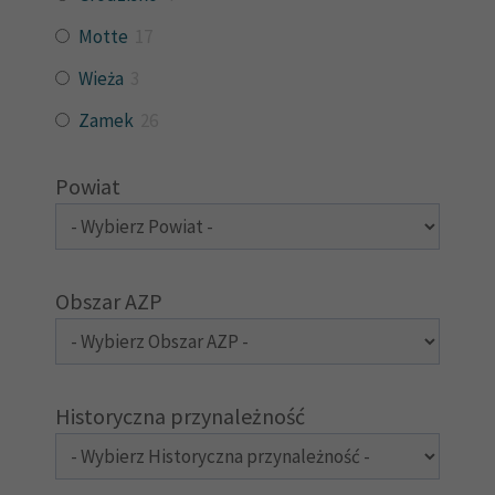
Motte
17
Wieża
3
Zamek
26
Powiat
Obszar AZP
Historyczna przynależność