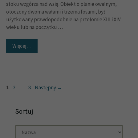
stoku wzgórza nad wsią. Obiekt o planie owalnym,
otoczony dwoma wałami i trzema fosami, był
użytkowany prawdopodobnie na przełomie XIII i XIV
wieku lub na początku …
Więcej…
Strona
Strona
Strona
1
2
…
8
Następny
→
Sortuj