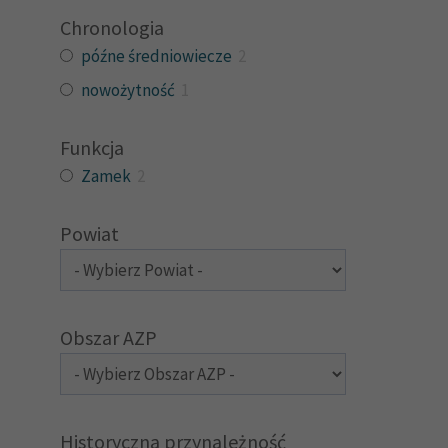
Chronologia
późne średniowiecze
2
nowożytność
1
Funkcja
Zamek
2
Powiat
Obszar AZP
Historyczna przynależność