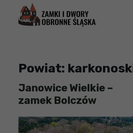
Przejdź
do
treści
Powiat:
karkonosk
Janowice Wielkie –
zamek Bolczów