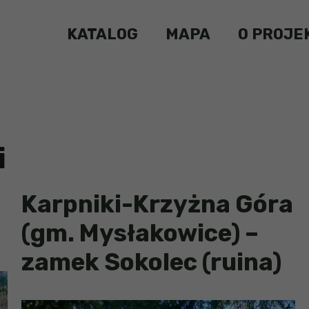
KATALOG
MAPA
O PROJE
i
Karpniki-Krzyżna Góra
(gm. Mysłakowice) –
zamek Sokolec (ruina)