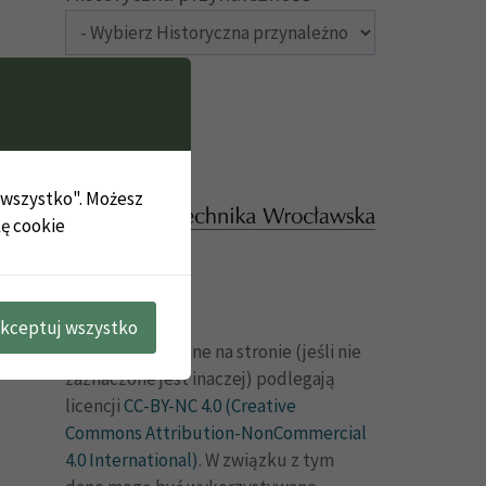
j wszystko". Możesz
kę cookie
kceptuj wszystko
Dane publikowane na stronie (jeśli nie
zaznaczone jest inaczej) podlegają
licencji
CC-BY-NC 4.0 (Creative
Commons Attribution-NonCommercial
4.0 International)
. W związku z tym