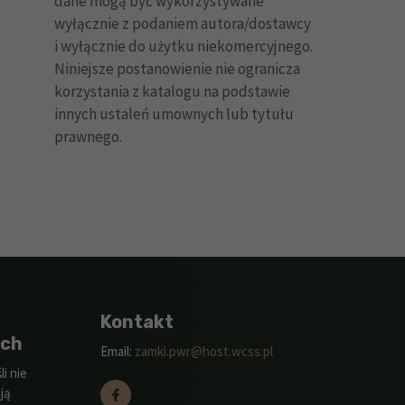
dane mogą być wykorzystywane
wyłącznie z podaniem autora/dostawcy
i wyłącznie do użytku niekomercyjnego.
Niniejsze postanowienie nie ogranicza
korzystania z katalogu na podstawie
innych ustaleń umownych lub tytułu
prawnego.
Kontakt
ych
Email:
zamki.pwr@host.wcss.pl
i nie
ją