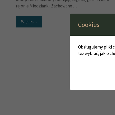
rejonie Miedzianki. Zachowane …
Więcej…
Cookies
Obsługujemy pliki co
też wybrać, jakie ch