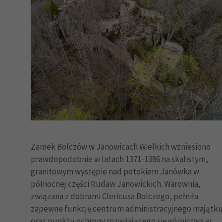
Zamek Bolczów w Janowicach Wielkich wzniesiono
prawdopodobnie w latach 1371-1386 na skalistym,
granitowym występie nad potokiem Janówka w
północnej części Rudaw Janowickich. Warownia,
związana z dobrami Clericusa Bolczego, pełniła
zapewne funkcję centrum administracyjnego majątk
oraz punktu ochrony rozwijającego się górnictwa w