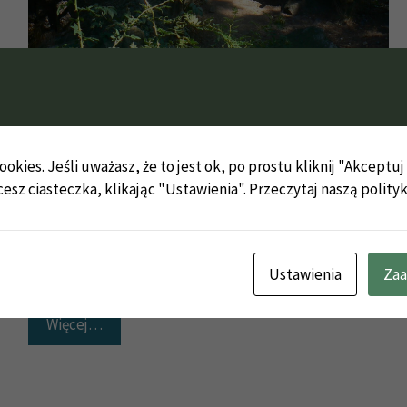
Zamek Sokolec (niem. Falkenstein) to
późnośredniowieczna warownia księstwa świdnicko-
jaworskiego, ulokowana pod szczytem Góry Krzyżnej,
okies. Jeśli uważasz, że to jest ok, po prostu kliknij "Akceptu
obok wsi Karpniki. Zachowane relikty murów, fosy i
cesz ciasteczka, klikając "Ustawienia".
Przeczytaj naszą polity
wału wskazują na założenie o ograniczonych
rozmiarach, wspierające się od południowego wschodu
i południowego zachodu o skalne wypiętrzenie. Źródła
z lat 1364–1559 …
Ustawienia
Zaa
Więcej…