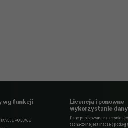
y wg funkcji
Licencja i ponowne
wykorzystanie dan
Dane publikowane na stronie (jeśl
FIKACJE POLOWE
zaznaczone jest inaczej) podlega