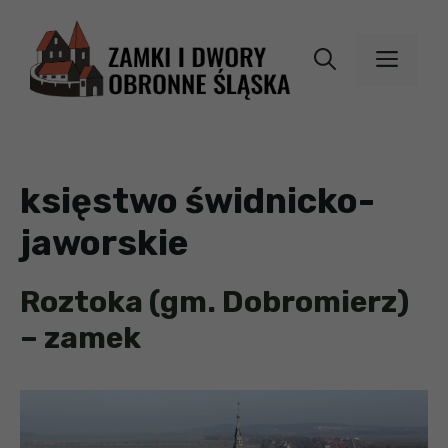
Przejdź
do
MEN
treści
księstwo świdnicko-
jaworskie
Roztoka (gm. Dobromierz)
– zamek