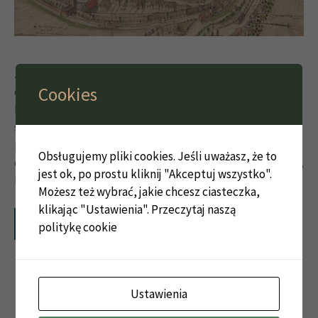
Zamek w Strzegomiu był założeniem związanym z
Cookies
organizacją władzy książęcej i funkcjonowaniem
kasztelanii, a w późnym średniowieczu także z
systemem lenn zamkowych. Obiekt znajdował się w
południowo-wschodniej części miasta lokacyjnego, w
Obsługujemy pliki cookies. Jeśli uważasz, że to
obrębie murów miejskich, w rejonie między ul. Kościelną,
jest ok, po prostu kliknij "Akceptuj wszystko".
kościołem Piotra i Pawła oraz …
Możesz też wybrać, jakie chcesz ciasteczka,
klikając "Ustawienia".
Przeczytaj naszą
Więcej…
politykę cookie
Ustawienia