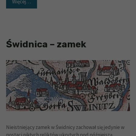
Więcej…
Świdnica – zamek
Nieistniejący zamek w Świdnicy zachował się jedynie w
postaci nikłych reliktów ukrytych pod późniejszą