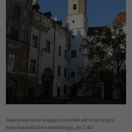
Dawna warownia książęca i ośrodek administracyjny
księstwa świdnicko-jaworskiego, po 1742 r.