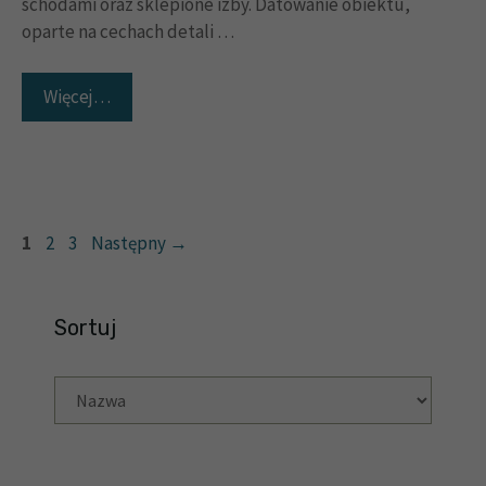
schodami oraz sklepione izby. Datowanie obiektu,
oparte na cechach detali …
Więcej…
Strona
Strona
Strona
1
2
3
Następny
→
Sortuj