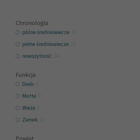
Chronologia
późne średniowiecze
22
pełne średniowiecze
11
nowożytność
14
Funkcja
Dwór
1
Motte
9
Wieża
3
Zamek
12
Powiat