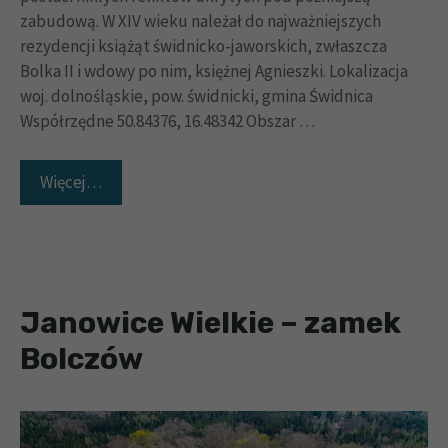
zabudową. W XIV wieku należał do najważniejszych
rezydencji książąt świdnicko-jaworskich, zwłaszcza
Bolka II i wdowy po nim, księżnej Agnieszki. Lokalizacja
woj. dolnośląskie, pow. świdnicki, gmina Świdnica
Współrzędne 50.84376, 16.48342 Obszar …
Więcej…
Janowice Wielkie – zamek
Bolczów