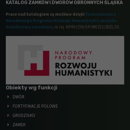
KATALOG ZAMKÓW I DWORÓW OBRONNYCH ŚLĄSKA
Prace nad katalogiem są możliwe dzięki
finansowaniu z
Narodowego Programu Rozwoju Humanistyki z modułu:
Dziedzictwo narodowe
, nr rej. NPRH/DN/SP/495215/2021/10.
Obiekty wg funkcji
DWÓR
FORTYFIKACJE POLOWE
GRODZISKO
ZAMEK