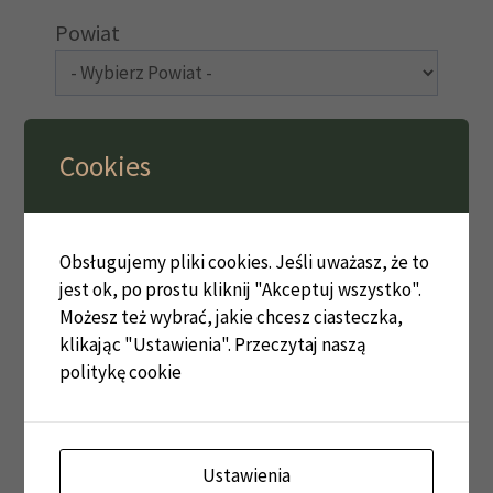
Powiat
Obszar AZP
Cookies
Historyczna przynależność
Obsługujemy pliki cookies. Jeśli uważasz, że to
jest ok, po prostu kliknij "Akceptuj wszystko".
Możesz też wybrać, jakie chcesz ciasteczka,
klikając "Ustawienia".
Przeczytaj naszą
politykę cookie
Ustawienia