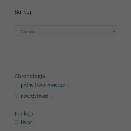
Sortuj
Chronologia
późne średniowiecze
1
nowożytność
1
Funkcja
Dwór
1