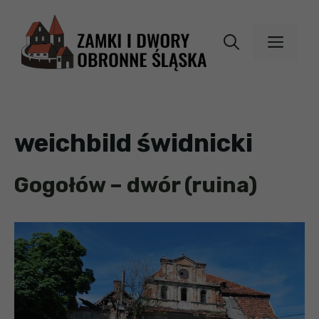
Przejdź
do
MEN
treści
weichbild świdnicki
Gogołów – dwór (ruina)