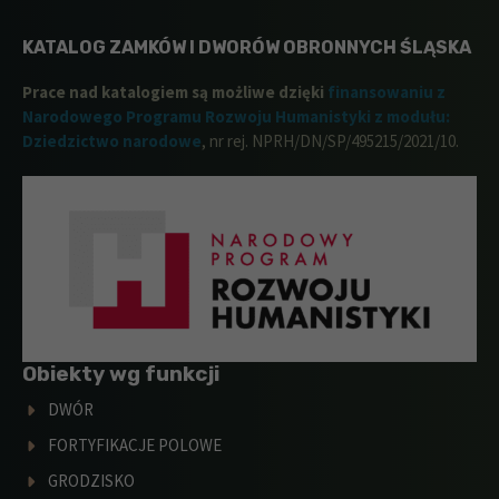
KATALOG ZAMKÓW I DWORÓW OBRONNYCH ŚLĄSKA
Prace nad katalogiem są możliwe dzięki
finansowaniu z
Narodowego Programu Rozwoju Humanistyki z modułu:
Dziedzictwo narodowe
, nr rej. NPRH/DN/SP/495215/2021/10.
Obiekty wg funkcji
DWÓR
FORTYFIKACJE POLOWE
GRODZISKO