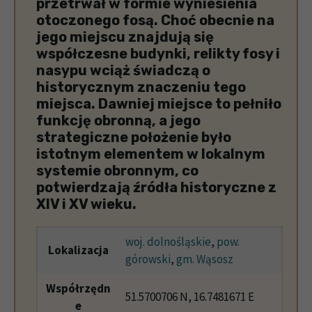
przetrwał w formie wyniesienia
otoczonego fosą. Choć obecnie na
jego miejscu znajdują się
współczesne budynki, relikty fosy i
nasypu wciąż świadczą o
historycznym znaczeniu tego
miejsca. Dawniej miejsce to pełniło
funkcję obronną, a jego
strategiczne położenie było
istotnym elementem w lokalnym
systemie obronnym, co
potwierdzają źródła historyczne z
XIV i XV wieku.
woj. dolnośląskie
,
pow.
Lokalizacja
górowski
,
gm. Wąsosz
Współrzędn
51.5700706 N, 16.7481671 E
e