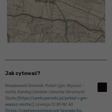
Jak cytować?
Nowakowski Dominik.
Pobiel I (gm. Wąsosz) –
motte, Katalog Zamków i Dworów Obronnych
Śląska
[
https://zamki.pwr.edu.pl/pobiel-i-gm-
wasosz-motte/
]. Licencja: CC BY-NC 4.0
[
https://creativecommons.org/licenses/by-