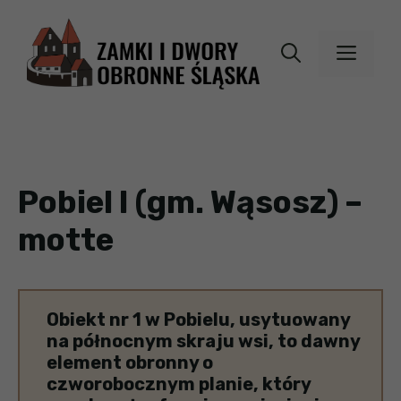
Przejdź
do
MEN
treści
Pobiel I (gm. Wąsosz) –
motte
Obiekt nr 1 w Pobielu, usytuowany
na północnym skraju wsi, to dawny
element obronny o
czworobocznym planie, który