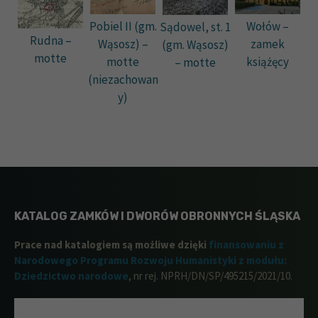
Wołów –
Pobiel II (gm.
Sądowel, st. 1
Rudna –
zamek
Wąsosz) –
(gm. Wąsosz)
motte
książęcy
motte
– motte
(niezachowan
y)
KATALOG ZAMKÓW I DWORÓW OBRONNYCH ŚLĄSKA
Prace nad katalogiem są możliwe dzięki
finansowaniu z
Narodowego Programu Rozwoju Humanistyki z modułu:
Dziedzictwo narodowe
, nr rej. NPRH/DN/SP/495215/2021/10.