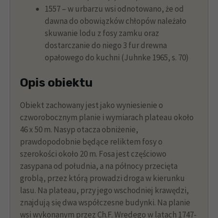
1557 – w urbarzu wsi odnotowano, że od
dawna do obowiązków chłopów należało
skuwanie lodu z fosy zamku oraz
dostarczanie do niego 3 fur drewna
opałowego do kuchni (Juhnke 1965, s. 70)
Opis obiektu
Obiekt zachowany jest jako wyniesienie o
czworobocznym planie i wymiarach plateau około
46 x 50 m. Nasyp otacza obniżenie,
prawdopodobnie będące reliktem fosy o
szerokości około 20 m. Fosa jest częściowo
zasypana od południa, a na północy przecięta
groblą, przez którą prowadzi droga w kierunku
lasu. Na plateau, przy jego wschodniej krawędzi,
znajdują się dwa współczesne budynki. Na planie
wsi wykonanym przez Ch.F. Wredego w latach 1747-