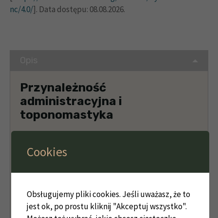
nc/4.0/
]. Data dostępu: 08.08.2026.
Opis
Przynależność
administracyjna i
toponomastyka
Obecna
: Pobiel (Bobile,Kr. Guhrau), gm. Wąsosz,
Cookies
pow. górowski, woj. dolnośląskie
Przynależność historyczna:
księstwo
wrocławskie, księstwo głogowskie, księstwo
Obsługujemy pliki cookies. Jeśli uważasz, że to
oleśnickie, księstwo wołowskie
jest ok, po prostu kliknij "Akceptuj wszystko".