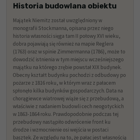
Historia budowlana obiektu
Majątek Niemitz został uwzględniony w
monografii Stockmanna, opisana przez niego
historia własności sięga tam II połowy XVI wieku,
dobra pojawiają się również na mapie Reglera
(1763) oraz w spinie Zimmermanna (1786), może to
dowodzić istnienia w tym miejscu wcześniejszego
majątku na którego zrębie powstał XIX budynek.
Obecny kształt budynku pochodzi z odbudowy po
pożarze z 1816 roku, w którym wraz z pałacem
spłonęło kilka budynków gospodarczych. Data na
chorągiewce wiatrowej wiąże się z przebudową, a
właściwie z nadaniem budowli cech neogotyckich
w 1863-1864 roku. Prawdopodobnie podczas tej
przebudowy nastąpiło odwrócenie front ku
drodze i wzmocnienie osi wejścia w postaci
basztek. Ze względu na to, że pałac jest własnością