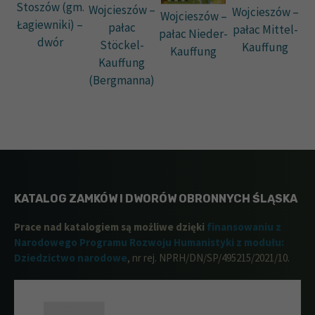
Stoszów (gm.
Wojcieszów –
Wojcieszów –
Wojcieszów –
Łagiewniki) –
pałac
pałac Mittel-
pałac Nieder-
dwór
Stöckel-
Kauffung
Kauffung
Kauffung
(Bergmanna)
KATALOG ZAMKÓW I DWORÓW OBRONNYCH ŚLĄSKA
Prace nad katalogiem są możliwe dzięki
finansowaniu z
Narodowego Programu Rozwoju Humanistyki z modułu:
Dziedzictwo narodowe
, nr rej. NPRH/DN/SP/495215/2021/10.