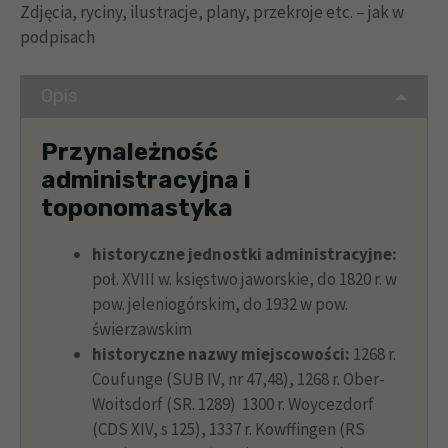
Zdjęcia, ryciny, ilustracje, plany, przekroje etc. – jak w
podpisach
Opis
Przynależność
administracyjna i
toponomastyka
historyczne jednostki administracyjne:
poł. XVIII w. księstwo jaworskie, do 1820 r. w
pow. jeleniogórskim, do 1932 w pow.
świerzawskim
historyczne nazwy miejscowości:
1268 r.
Coufunge (SUB IV, nr 47,48), 1268 r. Ober-
Woitsdorf (SR. 1289) 1300 r. Woycezdorf
(CDS XIV, s 125), 1337 r. Kowffingen (RS