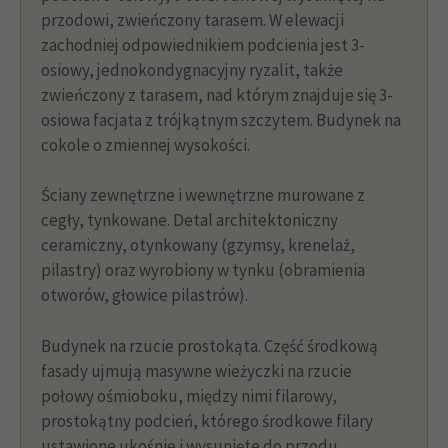
przodowi, zwieńczony tarasem. W elewacji
zachodniej odpowiednikiem podcienia jest 3-
osiowy, jednokondygnacyjny ryzalit, także
zwieńczony z tarasem, nad którym znajduje się 3-
osiowa facjata z trójkątnym szczytem. Budynek na
cokole o zmiennej wysokości.
Ściany zewnętrzne i wewnętrzne murowane z
cegły, tynkowane. Detal architektoniczny
ceramiczny, otynkowany (gzymsy, krenelaż,
pilastry) oraz wyrobiony w tynku (obramienia
otworów, głowice pilastrów).
Budynek na rzucie prostokąta. Część środkową
fasady ujmują masywne wieżyczki na rzucie
połowy ośmioboku, między nimi filarowy,
prostokątny podcień, którego środkowe filary
ustawione ukośnie i wysunięte do przodu.