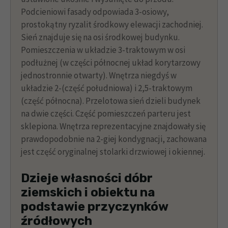
Podcieniowi fasady odpowiada 3-osiowy,
prostokątny ryzalit środkowy elewacji zachodniej.
Sień znajduje się na osi środkowej budynku.
Pomieszczenia w układzie 3-traktowym w osi
podłużnej (w części północnej układ korytarzowy
jednostronnie otwarty). Wnętrza niegdyś w
układzie 2-(część południowa) i 2,5-traktowym
(część północna). Przelotowa sień dzieli budynek
na dwie części. Część pomieszczeń parteru jest
sklepiona. Wnętrza reprezentacyjne znajdowały się
prawdopodobnie na 2-giej kondygnacji, zachowana
jest część oryginalnej stolarki drzwiowej i okiennej.
Dzieje własności dóbr
ziemskich i obiektu na
podstawie przyczynków
źródłowych