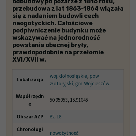
odbudowy po pożarze z 1816 roku,
przebudowa z lat 1863-1864 wiązała
się z nadaniem budowli cech
neogotyckich. Całościowe
podpiwniczenie budynku może
wskazywać na jednorodność
powstania obecnej bryły,
prawdopodobnie na przełomie
XVI/XVII w.
woj. dolnośląskie
,
pow.
Lokalizacja
złotoryjski
,
gm. Wojcieszów
Współrzędn
50.95953, 15.91645
e
Obszar AZP
82-18
Chronologi
nowożytność