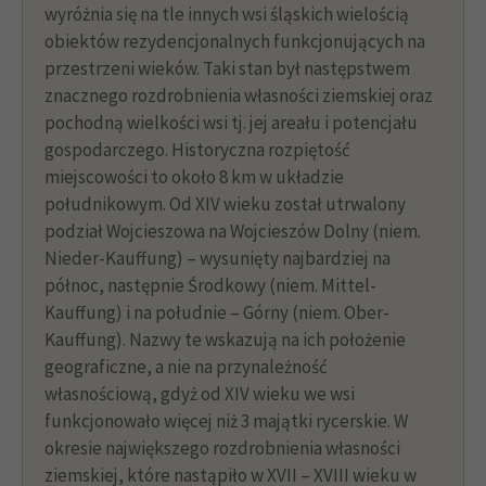
wyróżnia się na tle innych wsi śląskich wielością
obiektów rezydencjonalnych funkcjonujących na
przestrzeni wieków. Taki stan był następstwem
znacznego rozdrobnienia własności ziemskiej oraz
pochodną wielkości wsi tj. jej areału i potencjału
gospodarczego. Historyczna rozpiętość
miejscowości to około 8 km w układzie
południkowym. Od XIV wieku został utrwalony
podział Wojcieszowa na Wojcieszów Dolny (niem.
Nieder-Kauffung) – wysunięty najbardziej na
północ, następnie Środkowy (niem. Mittel-
Kauffung) i na południe – Górny (niem. Ober-
Kauffung). Nazwy te wskazują na ich położenie
geograficzne, a nie na przynależność
własnościową, gdyż od XIV wieku we wsi
funkcjonowało więcej niż 3 majątki rycerskie. W
okresie największego rozdrobnienia własności
ziemskiej, które nastąpiło w XVII – XVIII wieku w