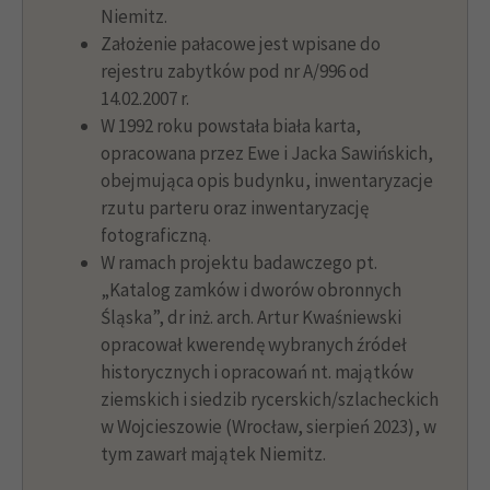
Niemitz.
Założenie pałacowe jest wpisane do
rejestru zabytków pod nr A/996 od
14.02.2007 r.
W 1992 roku powstała biała karta,
opracowana przez Ewe i Jacka Sawińskich,
obejmująca opis budynku, inwentaryzacje
rzutu parteru oraz inwentaryzację
fotograficzną.
W ramach projektu badawczego pt.
„Katalog zamków i dworów obronnych
Śląska”, dr inż. arch. Artur Kwaśniewski
opracował kwerendę wybranych źródeł
historycznych i opracowań nt. majątków
ziemskich i siedzib rycerskich/szlacheckich
w Wojcieszowie (Wrocław, sierpień 2023), w
tym zawarł majątek Niemitz.