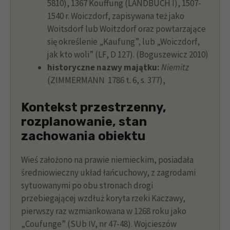
5810), 1367 Kouffung (LANDBUCH I), 1507-
1540 r. Woiczdorf, zapisywana też jako
Woitsdorf lub Woitzdorf oraz powtarzające
się określenie „Kaufung”, lub „Woiczdorf,
jak kto woli” (LF, D 127). (Boguszewicz 2010)
historyczne nazwy majątku:
Niemitz
(ZIMMERMANN 1786 t. 6, s. 377),
Kontekst przestrzenny,
rozplanowanie, stan
zachowania obiektu
Wieś założono na prawie niemieckim, posiadała
średniowieczny układ łańcuchowy, z zagrodami
sytuowanymi po obu stronach drogi
przebiegającej wzdłuż koryta rzeki Kaczawy,
pierwszy raz wzmiankowana w 1268 roku jako
„Coufunge” (SUb IV, nr 47-48). Wojcieszów