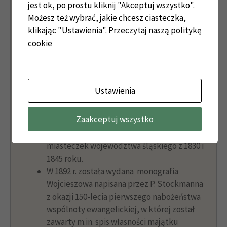
jest ok, po prostu kliknij "Akceptuj wszystko".
Stan badań
Możesz też wybrać, jakie chcesz ciasteczka,
klikając "Ustawienia".
Przeczytaj naszą politykę
W części szóstej spisu F. A. Zimmermanna z
cookie
1786 r. podzielił on miasto na Ober- ,
Mittel-, Nider – Kauffung , w części Mittel-
pałac przy ulicy B. Chrobrego 167 jest
nazwany „Niemitz” i opisany jako
Ustawienia
składający się z:
1 folwarku, 3 rolników, 20
ogrodników, 11 gospodyń domowych.
Zaakceptuj wszystko
Posiadłość widnieje w sporządzonej przez
J. G. Knie inwentaryzacji wsi, osad,
miasteczek województwa śląskiego z 1830 i
1845 roku.
W 1892 r. została wydana monografia
Wojcieszowa napisana przez P. Stockmanna
z okazji 150-lecia pierwszego nabożeństwa
wspólnoty ewangelickiej, w której został
zawarty m.in. spis własności majątku