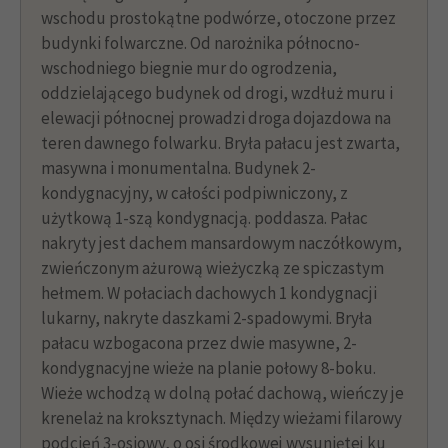
wschodu prostokątne podwórze, otoczone przez
budynki folwarczne. Od narożnika północno-
wschodniego biegnie mur do ogrodzenia,
oddzielającego budynek od drogi, wzdłuż muru i
elewacji północnej prowadzi droga dojazdowa na
teren dawnego folwarku. Bryła pałacu jest zwarta,
masywna i monumentalna. Budynek 2-
kondygnacyjny, w całości podpiwniczony, z
użytkową 1-szą kondygnacją. poddasza. Pałac
nakryty jest dachem mansardowym naczółkowym,
zwieńczonym ażurową wieżyczką ze spiczastym
hełmem. W połaciach dachowych 1 kondygnacji
lukarny, nakryte daszkami 2-spadowymi. Bryła
pałacu wzbogacona przez dwie masywne, 2-
kondygnacyjne wieże na planie połowy 8-boku.
Wieże wchodzą w dolną połać dachową, wieńczy je
krenelaż na kroksztynach. Między wieżami filarowy
podcień 3-osiowy, o osi środkowej wysuniętej ku