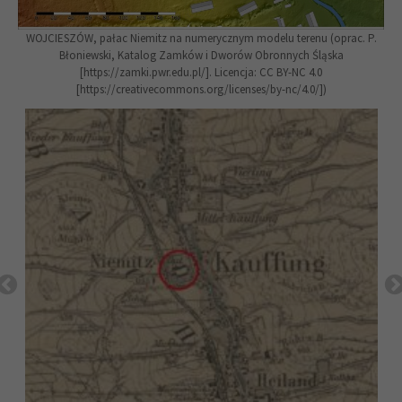
WOJCIESZÓW, pałac Niemitz na numerycznym modelu terenu (oprac. P.
Błoniewski, Katalog Zamków i Dworów Obronnych Śląska
[https://zamki.pwr.edu.pl/]. Licencja: CC BY-NC 4.0
[https://creativecommons.org/licenses/by-nc/4.0/])