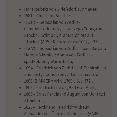
Hans Reibniz von Girleßdorf zur Mauer,
1581 – Christoph Seidlitz,
(1637) – Sebastian von Zedliz-
Cammerswaldau, syn starszego Georga auf
Stöckel i Stimpel, brat Melchiora auf
Stöckel (APWr Ritterdienste 1602, s. 371),
(1672) – Sebastian von Zedliz – pani Barbara
Helene Niemiz, z domu von Zedlitz –
spadkobiercy Warnsdorfa,
1694 – Friedrich von Zedlitz auf Tschirnhaus
und Lest, zjednoczony z Tschirnhaus do
1803 (ZIMMERMANN 1786 t. 6, s. 377),
1803 – Friedrich Ludwig Karl Graf Pfeil,
1806 – Ernst Ferdinand August von Üchtriz i
Steinkirch,
1823 – Ferdinand Friedrich Wilhelm
Alexander von Üchtriz-Steinkirch (KNIE