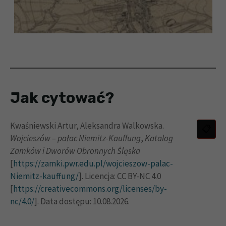
Jak cytować?
Kwaśniewski Artur, Aleksandra Walkowska.
Wojcieszów – pałac Niemitz-Kauffung
,
Katalog
Zamków i Dworów Obronnych Śląska
[
https://zamki.pwr.edu.pl/wojcieszow-palac-
Niemitz-kauffung/
]. Licencja: CC BY-NC 4.0
[
https://creativecommons.org/licenses/by-
nc/4.0/
]. Data dostępu: 10.08.2026.