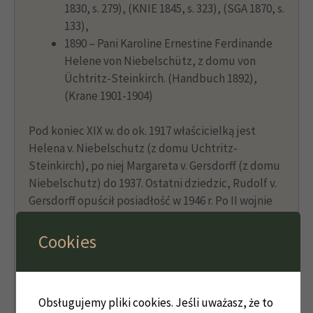
1830, s. 279), (KNIE 1845, s. 323), (SGA 1870, s.
133),
1890 – Pani Karoline Ernestine Ferdinande
Helene von Niebelschütz, z domu von
Üchtritz-Steinkirch. (Handbuch 1892),
(Krane 1901-1904)
Pod koniec XIX w. do ok. 1917 właścicielką jest
Helena v. Niebelschutz (z domu Uchtritz-
Steinkirch), po niej Margareta v. Gersdorff (z domu
Niebelschutz) do 1937. Ostatni dziedzic, Rudolf v.
Gersdorff opuścił posiadłość w 1946 r. Po II wojnie
światowej pałac wraz z resztą posiadłości
przeszedł na własność skarbu Państwa Polskiego i
Cookies
użytkowany był początkowo jako dom dziecka; w 2
poł.1.50-tych w użytkowanie spółdzielni rolniczej a
potem PGR-u w Wojcieszowie.
Obsługujemy pliki cookies. Jeśli uważasz, że to