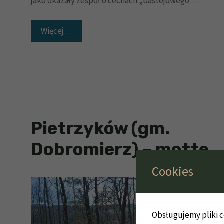
jako okazały zespół o cechach „bastejowego …
Więcej…
Pietrzyków (gm.
Dobromierz) – motte
Cookies
Obsługujemy pliki co