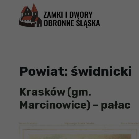
Przejdź
do
treści
Powiat:
świdnicki
Krasków (gm.
Marcinowice) – pałac