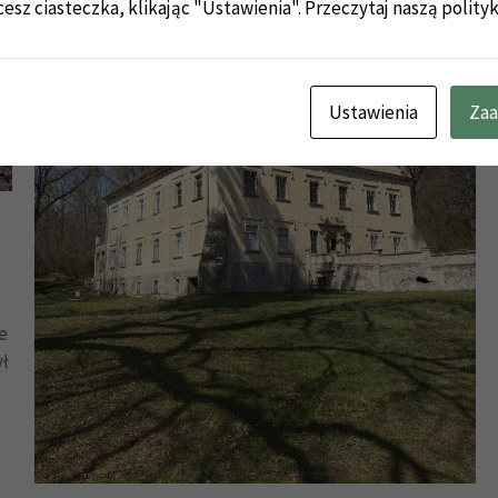
cesz ciasteczka, klikając "Ustawienia".
Przeczytaj naszą polity
Ustawienia
Zaa
e
ył