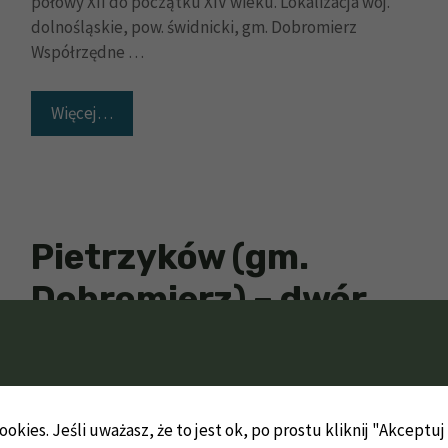
połowy XII do początku XIV wieku. Lokalizacja woj.
dolnośląskie, pow. świdnicki, gm. Dobromierz
Współrzędne …
Więcej…
Pietrzyków (gm.
Dobromierz) – dwór
okies. Jeśli uważasz, że to jest ok, po prostu kliknij "Akceptu