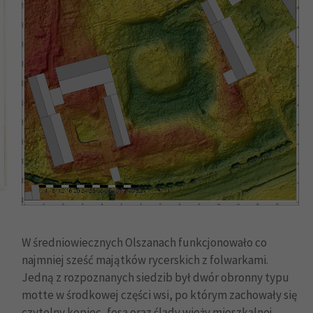
W średniowiecznych Olszanach funkcjonowało co
najmniej sześć majątków rycerskich z folwarkami.
Jedną z rozpoznanych siedzib był dwór obronny typu
motte w środkowej części wsi, po którym zachowały się
czytelny kopiec, fosa oraz ślady wieży mieszkalnej.