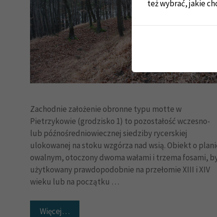
też wybrać, jakie ch
Zachodnie założenie obronne typu motte w
Pietrzykowie (grodzisko 1) to pozostałość wczesno-
lub późnośredniowiecznej siedziby rycerskiej
ulokowanej na stoku wzgórza nad wsią. Obiekt o plani
owalnym, otoczony dwoma wałami i trzema fosami, b
użytkowany prawdopodobnie na przełomie XIII i XIV
wieku lub na początku …
Więcej…