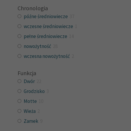
Chronologia
późne średniowiecze
37
wczesne średniowiecze
1
pełne średniowiecze
14
nowożytność
28
wczesna nowożytność
2
Funkcja
Dwór
22
Grodzisko
3
Motte
10
Wieża
2
Zamek
9