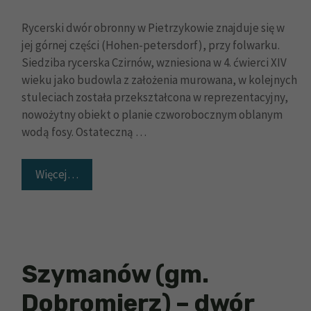
Rycerski dwór obronny w Pietrzykowie znajduje się w
jej górnej części (Hohen-petersdorf), przy folwarku.
Siedziba rycerska Czirnów, wzniesiona w 4. ćwierci XIV
wieku jako budowla z założenia murowana, w kolejnych
stuleciach została przekształcona w reprezentacyjny,
nowożytny obiekt o planie czworobocznym oblanym
wodą fosy. Ostateczną …
Więcej…
Szymanów (gm.
Dobromierz) – dwór