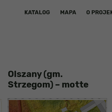
KATALOG
MAPA
O PROJE
Olszany (gm.
Strzegom) – motte