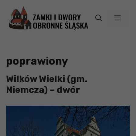
Przejdź
do
MEN
treści
poprawiony
Wilków Wielki (gm.
Niemcza) – dwór