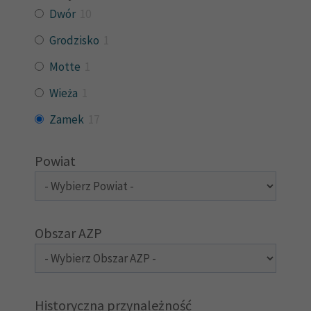
Dwór
10
Grodzisko
1
Motte
1
Wieża
1
Zamek
17
Powiat
Obszar AZP
Historyczna przynależność