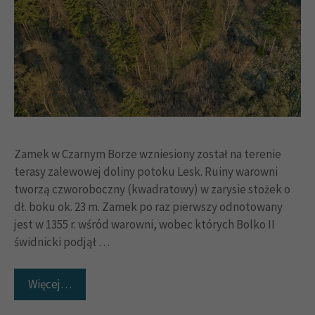
Zamek w Czarnym Borze wzniesiony został na terenie
terasy zalewowej doliny potoku Lesk. Ruiny warowni
tworzą czworoboczny (kwadratowy) w zarysie stożek o
dł. boku ok. 23 m. Zamek po raz pierwszy odnotowany
jest w 1355 r. wśród warowni, wobec których Bolko II
świdnicki podjął …
Więcej…