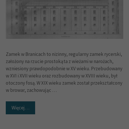
Zamek w Branicach to nizinny, regularny zamek rycerski,
założony na rzucie prostokąta z wieżami w narożach,
wzniesiony prawdopodobnie w XV wieku. Przebudowany
w XVI i XVII wieku oraz rozbudowany w XVIII wieku, był
otoczony fosą. W XIX wieku zamek został przekształcony
w browar, zachowując …
Więcej…