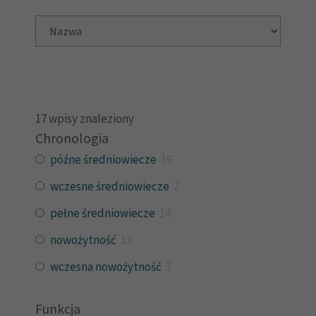
17
wpisy znaleziony
Chronologia
późne średniowiecze
16
wczesne średniowiecze
2
pełne średniowiecze
14
nowożytność
13
wczesna nowożytność
3
Funkcja