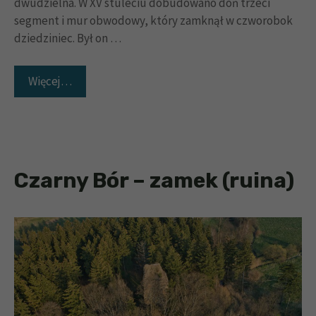
dwudzielna. W XV stuleciu dobudowano doń trzeci
segment i mur obwodowy, który zamknął w czworobok
dziedziniec. Był on …
Więcej…
Czarny Bór – zamek (ruina)