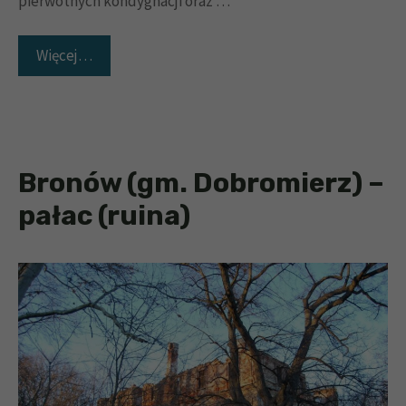
pierwotnych kondygnacji oraz …
Więcej…
Bronów (gm. Dobromierz) –
pałac (ruina)