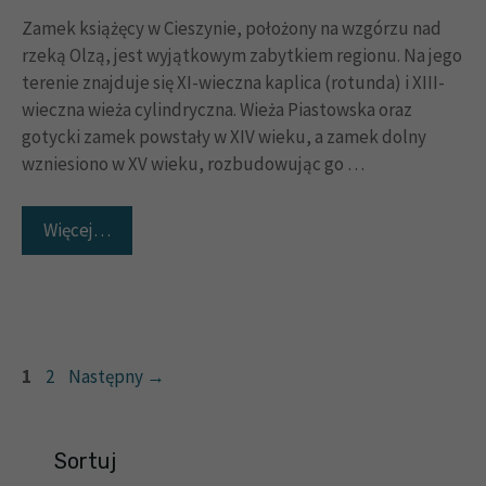
Zamek książęcy w Cieszynie, położony na wzgórzu nad
rzeką Olzą, jest wyjątkowym zabytkiem regionu. Na jego
terenie znajduje się XI-wieczna kaplica (rotunda) i XIII-
wieczna wieża cylindryczna. Wieża Piastowska oraz
gotycki zamek powstały w XIV wieku, a zamek dolny
wzniesiono w XV wieku, rozbudowując go …
Więcej…
Strona
Strona
1
2
Następny
→
Sortuj